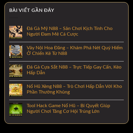
BÀI VIẾT GẦN ĐÂY
Đá Gà Mỹ N88 – Sân Chơi Kịch Tính Cho
Người Đam Mê Cá Cược
Vảy Nội Hoa Đăng – Khám Phá Nét Quý Hiếm
Ở Chiến Kê Từ N88
Đá Gà Cựa Sắt N88 – Trực Tiếp Gay Cấn, Kèo
Hấp Dẫn
Nổ Hũ Xèng N88 – Trò Chơi Hấp Dẫn Với Kho
Phần Thưởng Khủng
Tool Hack Game Nổ Hũ – Bí Quyết Giúp
Người Chơi Tăng Cơ Hội Trúng Lớn