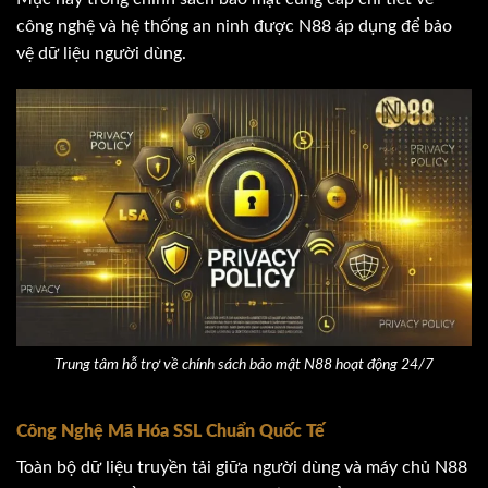
công nghệ và hệ thống an ninh được N88 áp dụng để bảo
vệ dữ liệu người dùng.
Trung tâm hỗ trợ về chính sách bảo mật N88 hoạt động 24/7
Công Nghệ Mã Hóa SSL Chuẩn Quốc Tế
Toàn bộ dữ liệu truyền tải giữa người dùng và máy chủ N88