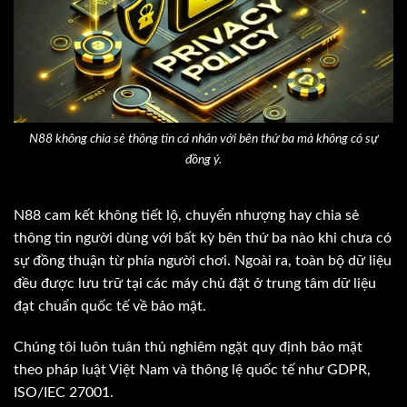
N88 không chia sẻ thông tin cá nhân với bên thứ ba mà không có sự
đồng ý.
N88 cam kết không tiết lộ, chuyển nhượng hay chia sẻ
thông tin người dùng với bất kỳ bên thứ ba nào khi chưa có
sự đồng thuận từ phía người chơi. Ngoài ra, toàn bộ dữ liệu
đều được lưu trữ tại các máy chủ đặt ở trung tâm dữ liệu
đạt chuẩn quốc tế về bảo mật.
Chúng tôi luôn tuân thủ nghiêm ngặt quy định bảo mật
theo pháp luật Việt Nam và thông lệ quốc tế như GDPR,
ISO/IEC 27001.