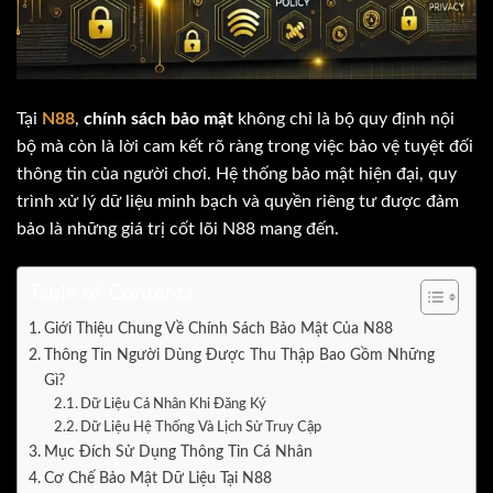
Tại
N88
,
chính sách bảo mật
không chỉ là bộ quy định nội
bộ mà còn là lời cam kết rõ ràng trong việc bảo vệ tuyệt đối
thông tin của người chơi. Hệ thống bảo mật hiện đại, quy
trình xử lý dữ liệu minh bạch và quyền riêng tư được đảm
bảo là những giá trị cốt lõi N88 mang đến.
Table of Contents
Giới Thiệu Chung Về Chính Sách Bảo Mật Của N88
Thông Tin Người Dùng Được Thu Thập Bao Gồm Những
Gì?
Dữ Liệu Cá Nhân Khi Đăng Ký
Dữ Liệu Hệ Thống Và Lịch Sử Truy Cập
Mục Đích Sử Dụng Thông Tin Cá Nhân
Cơ Chế Bảo Mật Dữ Liệu Tại N88