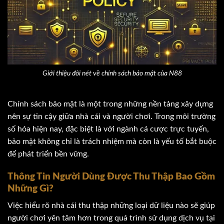
Giới thiệu đôi nét về chính sách bảo mật của N88
Chính sách bảo mật là một trong những nền tảng xây dựng
nên sự tin cậy giữa nhà cái và người chơi. Trong môi trường
số hóa hiện nay, đặc biệt là với ngành cá cược trực tuyến,
bảo mật không chỉ là trách nhiệm mà còn là yếu tố bắt buộc
để phát triển bền vững.
Thông Tin Người Dùng Được Thu Thập Bao Gồm
Những Gì?
Việc hiểu rõ nhà cái thu thập những loại dữ liệu nào sẽ giúp
người chơi yên tâm hơn trong quá trình sử dụng dịch vụ tại