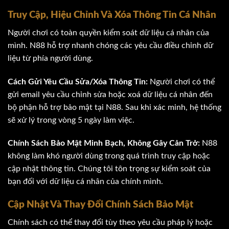
Truy Cập, Hiệu Chỉnh Và Xóa Thông Tin Cá Nhân
Người chơi có toàn quyền kiểm soát dữ liệu cá nhân của
mình. N88 hỗ trợ nhanh chóng các yêu cầu điều chỉnh dữ
liệu từ phía người dùng.
Cách Gửi Yêu Cầu Sửa/Xóa Thông Tin:
Người chơi có thể
gửi email yêu cầu chỉnh sửa hoặc xoá dữ liệu cá nhân đến
bộ phận hỗ trợ bảo mật tại N88. Sau khi xác minh, hệ thống
sẽ xử lý trong vòng 5 ngày làm việc.
Chính Sách Bảo Mật Minh Bạch, Không Gây Cản Trở:
N88
không làm khó người dùng trong quá trình truy cập hoặc
cập nhật thông tin. Chúng tôi tôn trọng sự kiểm soát của
bạn đối với dữ liệu cá nhân của chính mình.
Cập Nhật Và Thay Đổi Chính Sách Bảo Mật
Chính sách có thể thay đổi tùy theo yêu cầu pháp lý hoặc