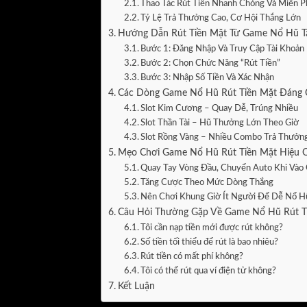
Thao Tác Rút Tiền Nhanh Chóng Và Miễn P
Tỷ Lệ Trả Thưởng Cao, Cơ Hội Thắng Lớn
Hướng Dẫn Rút Tiền Mặt Từ Game Nổ Hũ T
Bước 1: Đăng Nhập Và Truy Cập Tài Khoản
Bước 2: Chọn Chức Năng “Rút Tiền”
Bước 3: Nhập Số Tiền Và Xác Nhận
Các Dòng Game Nổ Hũ Rút Tiền Mặt Đáng 
Slot Kim Cương – Quay Dễ, Trúng Nhiều
Slot Thần Tài – Hũ Thưởng Lớn Theo Giờ
Slot Rồng Vàng – Nhiều Combo Trả Thưởn
Mẹo Chơi Game Nổ Hũ Rút Tiền Mặt Hiệu 
Quay Tay Vòng Đầu, Chuyển Auto Khi Vào
Tăng Cược Theo Mức Dòng Thắng
Nên Chơi Khung Giờ Ít Người Để Dễ Nổ H
Câu Hỏi Thường Gặp Về Game Nổ Hũ Rút T
Tôi cần nạp tiền mới được rút không?
Số tiền tối thiểu để rút là bao nhiêu?
Rút tiền có mất phí không?
Tôi có thể rút qua ví điện tử không?
Kết Luận