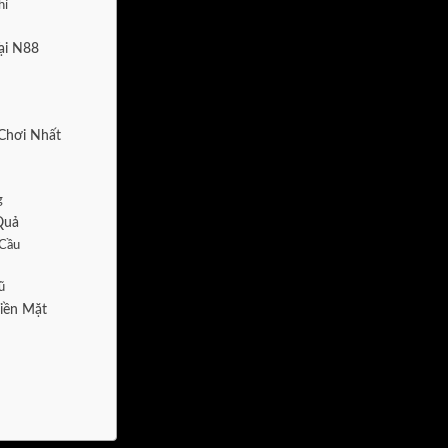
hí
ại N88
Chơi Nhất
g
Quả
 Cầu
ũ
iền Mặt