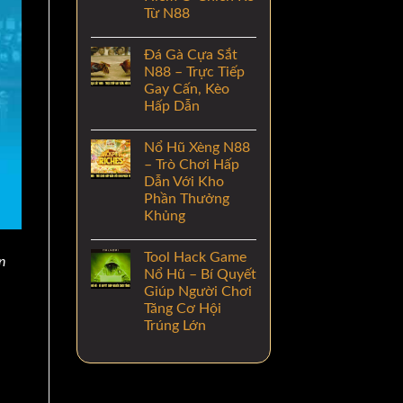
Từ N88
Đá Gà Cựa Sắt
N88 – Trực Tiếp
Gay Cấn, Kèo
Hấp Dẫn
Nổ Hũ Xèng N88
– Trò Chơi Hấp
Dẫn Với Kho
Phần Thưởng
Khủng
Tool Hack Game
n
Nổ Hũ – Bí Quyết
Giúp Người Chơi
Tăng Cơ Hội
Trúng Lớn