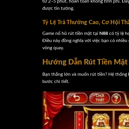
từ 2–5 phút, hoàn toàn không tính phí. Đâ
được tin tưởng.
Tỷ Lệ Trả Thưởng Cao, Cơ Hội Th
Game nổ hũ rút tiền mặt tại
N88
có tỷ lệ h
Điều này đồng nghĩa với việc bạn có nhiều 
vòng quay.
Hướng Dẫn Rút Tiền Mặt
Bạn thắng lớn và muốn rút tiền? Hệ thống
bước chi tiết.