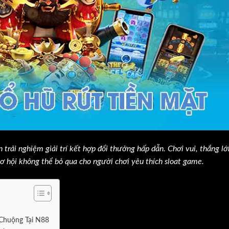
 trải nghiệm giải trí kết hợp đổi thưởng hấp dẫn. Chơi vui, thắng lớ
 cơ hội không thể bỏ qua cho người chơi yêu thích sloat game.
Chuộng Tại N88