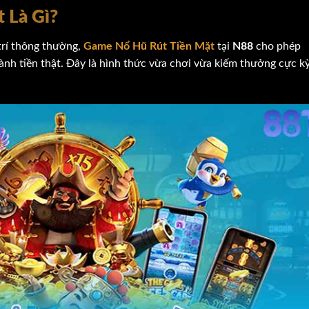
 Là Gì?
 trí thông thường,
Game Nổ Hũ Rút Tiền Mặt
tại
N88
cho phép
nh tiền thật. Đây là hình thức vừa chơi vừa kiếm thưởng cực k