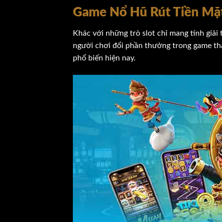
Game Nổ Hũ Rút Tiền Mặt
Khác với những trò slot chỉ mang tính giải
người chơi đổi phần thưởng trong game thà
phổ biến hiện nay.