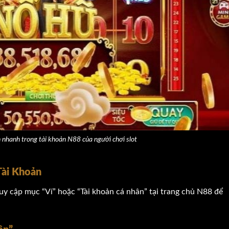
n nhanh trong tài khoản N88 của người chơi slot
Tài Khoản
uy cập mục “Ví” hoặc “Tài khoản cá nhân” tại trang chủ N88 để