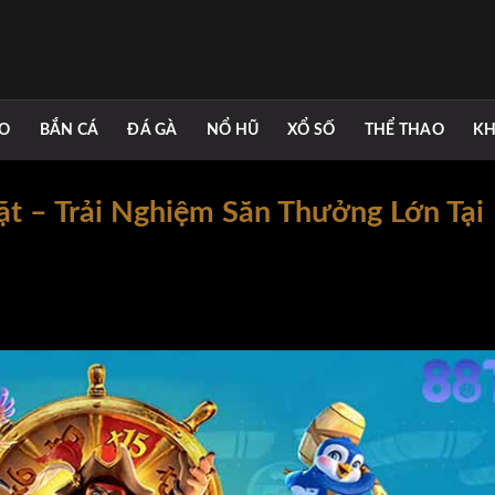
NO
BẮN CÁ
ĐÁ GÀ
NỔ HŨ
XỔ SỐ
THỂ THAO
KH
t – Trải Nghiệm Săn Thưởng Lớn Tại