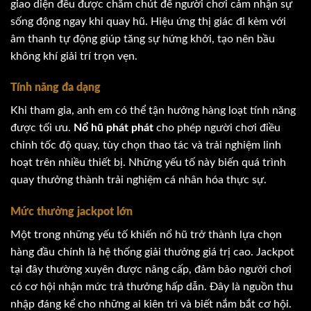
giao diện đều được chăm chút để người chơi cảm nhận sự
sống động ngay khi quay hũ. Hiệu ứng thị giác đi kèm với
âm thanh tự động giúp tăng sự hứng khởi, tạo nên bầu
không khí giải trí trọn vẹn.
Tính năng đa dạng
Khi tham gia, anh em có thể tận hưởng hàng loạt tính năng
được tối ưu.
Nổ hũ phát phát
cho phép người chơi điều
chỉnh tốc độ quay, tùy chọn thao tác và trải nghiệm linh
hoạt trên nhiều thiết bị. Những yếu tố này biến quá trình
quay thưởng thành trải nghiệm cá nhân hóa thực sự.
Mức thưởng jackpot lớn
Một trong những yếu tố khiến nổ hũ trở thành lựa chọn
hàng đầu chính là hệ thống giải thưởng giá trị cao. Jackpot
tại đây thường xuyên được nâng cấp, đảm bảo người chơi
có cơ hội nhận mức trả thưởng hấp dẫn. Đây là nguồn thu
nhập đáng kể cho những ai kiên trì và biết nắm bắt cơ hội.