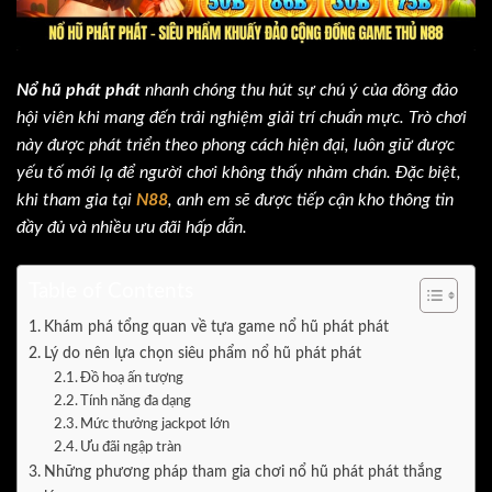
Nổ hũ phát phát
nhanh chóng thu hút sự chú ý của đông đảo
hội viên khi mang đến trải nghiệm giải trí chuẩn mực. Trò chơi
này được phát triển theo phong cách hiện đại, luôn giữ được
yếu tố mới lạ để người chơi không thấy nhàm chán. Đặc biệt,
khi tham gia tại
N88
, anh em sẽ được tiếp cận kho thông tin
đầy đủ và nhiều ưu đãi hấp dẫn.
Table of Contents
Khám phá tổng quan về tựa game nổ hũ phát phát
Lý do nên lựa chọn siêu phẩm nổ hũ phát phát
Đồ hoạ ấn tượng
Tính năng đa dạng
Mức thưởng jackpot lớn
Ưu đãi ngập tràn
Những phương pháp tham gia chơi nổ hũ phát phát thắng