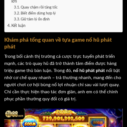
lớn
Quay chậm rồi tăng tốc
Biết điểm dừng hợp lý
Giữ tâm lý ổn định
Kết luận
Khám phá tổng quan về tựa game nổ hũ phát
phát
Trong bối cảnh thị trường cá cược trực tuyến phát triển
mạnh, các trò quay hũ đã trở thành tâm điểm được hàng
triệu game thủ bàn luận. Trong đó,
nổ hũ phát phát
nổi bật
nhờ cơ chế quay nhanh – trả thưởng nhanh, mang đến cho
người chơi cơ hội bùng nổ lợi nhuận chỉ sau vài lượt quay.
Chỉ cần thực hiện thao tác đơn giản, anh em có thể chinh
phục phần thưởng quy đổi có giá trị.