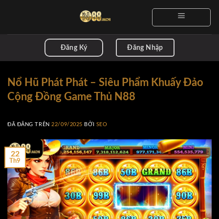
Chuyển
đến
nội
dung
Đăng Ký
Đăng Nhập
Nổ Hũ Phát Phát – Siêu Phẩm Khuấy Đảo
Cộng Đồng Game Thủ N88
ĐÃ ĐĂNG TRÊN
22/09/2025
BỞI
SEO
22
Th9