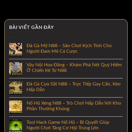
BÀI VIẾT GẦN ĐÂY
Đá Gà Mỹ N88 – Sân Chơi Kịch Tính Cho
Người Đam Mê Cá Cược
Vảy Nội Hoa Đăng – Khám Phá Nét Quý Hiếm
Ở Chiến Kê Từ N88
Đá Gà Cựa Sắt N88 – Trực Tiếp Gay Cấn, Kèo
Hấp Dẫn
Nổ Hũ Xèng N88 – Trò Chơi Hấp Dẫn Với Kho
Phần Thưởng Khủng
Tool Hack Game Nổ Hũ – Bí Quyết Giúp
Người Chơi Tăng Cơ Hội Trúng Lớn