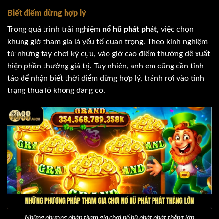
Biết điểm dừng hợp lý
Trong quá trình trải nghiệm
nổ hũ phát phát
, việc chọn
khung giờ tham gia là yếu tố quan trọng. Theo kinh nghiệm
từ những tay chơi kỳ cựu, vào giờ cao điểm thường dễ xuất
hiện phần thưởng giá trị. Tuy nhiên, anh em cũng cần tỉnh
táo để nhận biết thời điểm dừng hợp lý, tránh rơi vào tình
trạng thua lỗ không đáng có.
Những phương pháp tham gia chơi nổ hũ phát phát thắng lớn